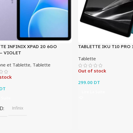
TE INFINIX XPAD 20 6GO
TABLETTE IKU T10 PRO 1
– VIOLET
Tablette
ne et Tablette
,
Tablette
Out of stock
stock
299.00
DT
DT
Lire La Suite
 Suite
D
Infinix