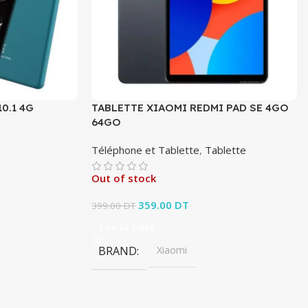
0.1 4G
TABLETTE XIAOMI REDMI PAD SE 4GO
64GO
Téléphone et Tablette
,
Tablette
Out of stock
Le prix initial était : 399.00 DT.
359.00
DT
Le prix actuel est :
399.00
DT
359.00 DT.
Lire La Suite
BRAND
Xiaomi