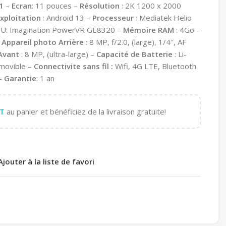
1
–
Ecran
: 11 pouces –
Résolution
: 2K 1200 x 2000
xploitation
: Android 13 –
Processeur
: Mediatek Helio
PU: Imagination PowerVR GE8320 –
Mémoire RAM
: 4Go –
–
Appareil photo Arrière
: 8 MP, f/2.0, (large), 1/4″, AF
Avant
: 8 MP, (ultra-large) –
Capacité de Batterie
: Li-
amovible –
Connectivite sans fil :
Wifi, 4G LTE, Bluetooth
 –
Garantie
: 1 an
T
au panier et bénéficiez de la livraison gratuite!
Ajouter à la liste de favori
e