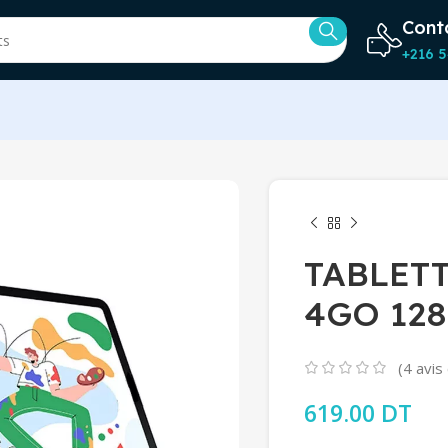
Cont
+216 5
TABLETT
4GO 128
(
4
avis 
619.00
DT