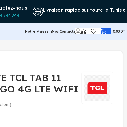
actez-nous
Livraison rapide sur toute la Tunisie
4 744 744
Notre Magasin
Nos Contacts
0.00
DT
E TCL TAB 11
GO 4G LTE WIFI
client)