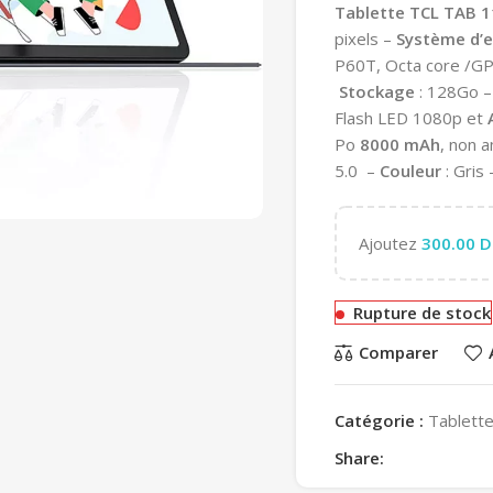
Tablette TCL TAB 1
pixels –
Système d’e
P60T, Octa core /G
Stockage
: 128Go 
Flash LED 1080p et
Po
8000 mAh
, non 
5.0 –
Couleur
: Gris
Ajoutez
300.00
D
Rupture de stock
Comparer
Catégorie :
Tablett
Share: