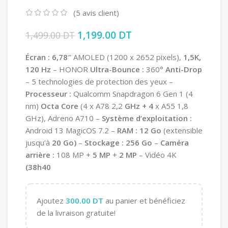
(
5
avis client)
Le prix initial était : 1,499.00 DT.
1,199.00
DT
Le prix actuel est :
1,499.00
DT
1,199.00 DT.
Écran
:
6,78″
AMOLED
(1200
x
2652
pixels),
1,5K,
120
Hz
–
HONOR
Ultra-Bounce
:
360°
Anti-Drop
–
5
technologies
de
protection
des
yeux
–
Processeur
:
Qualcomm
Snapdragon
6
Gen
1
(4
nm)
Octa
Core
(4
x
A78
2,2
GHz
+
4
x
A55
1,8
GHz),
Adreno
A710
–
Système
d’exploitation
:
Android
13
MagicOS
7.2
–
RAM
:
12
Go
(extensible
jusqu’à
20
Go)
–
Stockage
:
256
Go
–
Caméra
arrière
:
108
MP
+
5
MP
+
2
MP
–
Vidéo
4K
(38h40
Ajoutez
300.00
DT
au panier et bénéficiez
de la livraison gratuite!