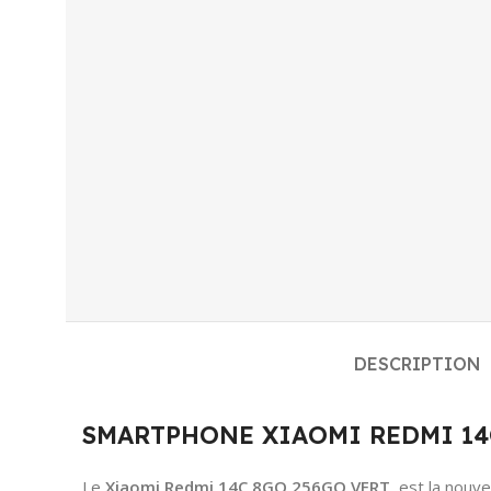
DESCRIPTION
SMARTPHONE XIAOMI REDMI 14C 8G
Le
Xiaomi Redmi 14C 8GO 256GO VERT
est la nouve