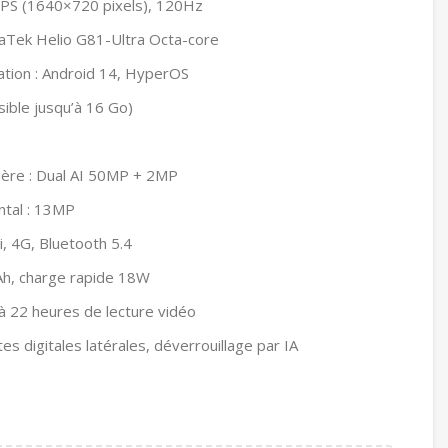
 IPS (1640×720 pixels), 120Hz
aTek Helio G81-Ultra Octa-core
ation : Android 14, HyperOS
ible jusqu’à 16 Go)
rière : Dual AI 50MP + 2MP
ntal : 13MP
i, 4G, Bluetooth 5.4
Ah, charge rapide 18W
à 22 heures de lecture vidéo
es digitales latérales, déverrouillage par IA