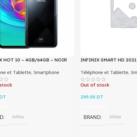
X HOT 10 – 4GB/64GB – NOIR
INFINIX SMART HD 2021
ne et Tablette
,
Smartphone
Téléphone et Tablette
,
Sm
stock
Out of stock
DT
299.00
DT
 Suite
Lire La Suite
D
Infinix
BRAND
Infinix