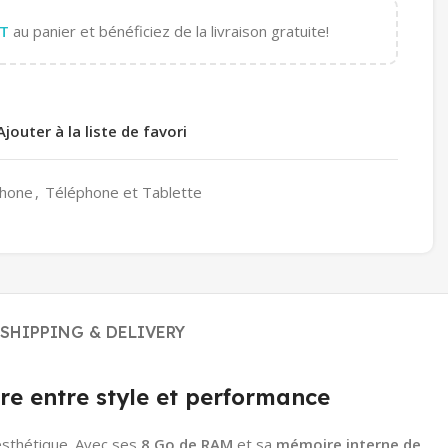
T
au panier et bénéficiez de la livraison gratuite!
Ajouter à la liste de favori
hone
,
Téléphone et Tablette
SHIPPING & DELIVERY
 entre style et performance
 esthétique. Avec ses
8 Go de RAM
et sa
mémoire interne de