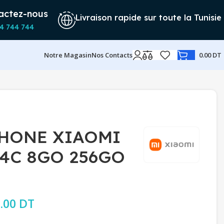
actez-nous
Livraison rapide sur toute la Tunisie
4 744 744
Notre Magasin
Nos Contacts
0.00
DT
HONE XIAOMI
14C 8GO 256GO
rix initial était : 579.00 DT.
.00
DT
Le prix actuel est : 549.00 DT.