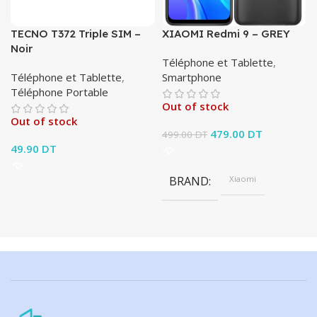
TECNO T372 Triple SIM –
XIAOMI Redmi 9 – GREY
Noir
Téléphone et Tablette
,
Téléphone et Tablette
,
Smartphone
Téléphone Portable
Out of stock
Out of stock
Le prix initial était :
479.00
DT
Le prix
499.00
DT
49.90
DT
499.00 DT.
actuel est :
479.00 DT.
BRAND
Xiaomi