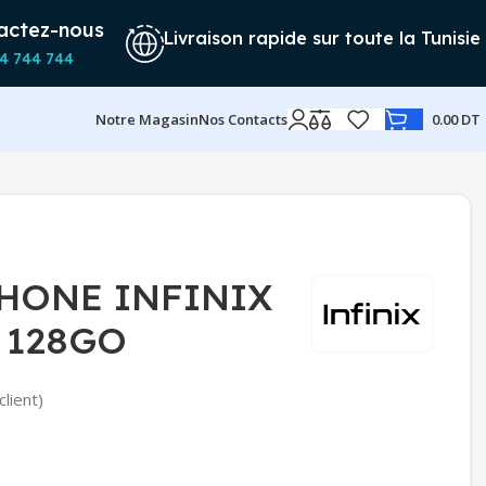
actez-nous
Livraison rapide sur toute la Tunisie
4 744 744
Notre Magasin
Nos Contacts
0.00
DT
HONE INFINIX
 128GO
client)