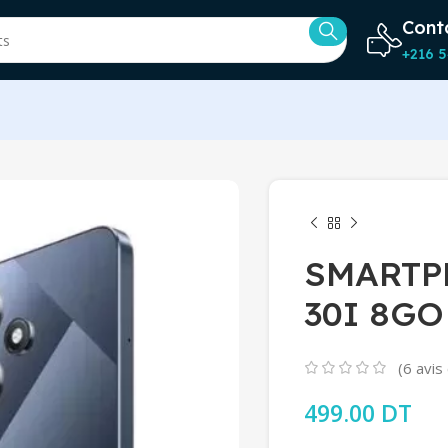
Cont
+216 5
SMARTP
30I 8GO
(
6
avis 
499.00
DT