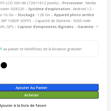
 IPS LCD 500 Nit (720×1612 pixels) –
Processeur
: Media
 Power GE8320 –
Système d’exploitation
: Android 12 –
to 16 Go –
Stockage
: 128 Go –
Appareil photo arrière
5 MP 1080P 30FPS – Capacité de Batterie : 5000 mAh
ooth, GPS
–
Capteur d’empreintes digitales
–
Garantie
: 1
T
au panier et bénéficiez de la livraison gratuite!
Ajouter Au Panier
Acheter
Ajouter à la liste de favori