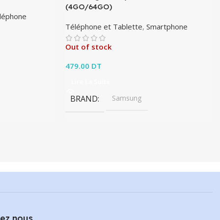
(4GO/64GO)
léphone
Téléphone et Tablette
,
Smartphone
Out of stock
479.00
DT
Lire La Suite
BRAND
Samsung
ez nous