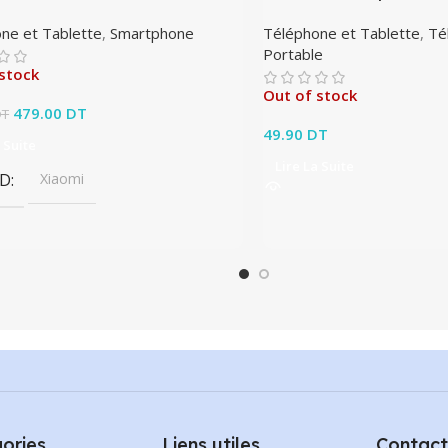
ne et Tablette
,
Smartphone
Téléphone et Tablette
,
Té
Portable
stock
Out of stock
Le prix initial était : 499.00 DT.
479.00
DT
Le prix actuel est :
DT
479.00 DT.
49.90
DT
 Suite
Lire La Suite
D
Xiaomi
ories
Liens utiles
Contact