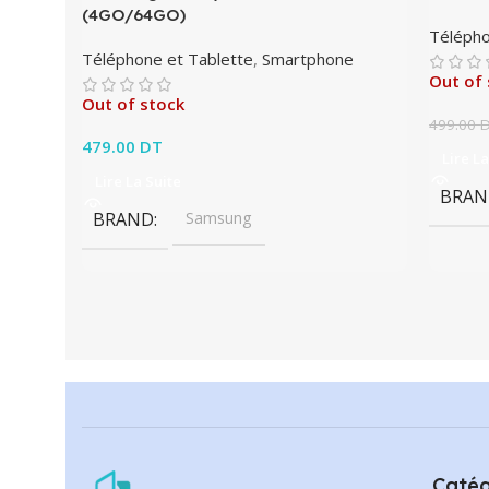
(4GO/64GO)
Télépho
Téléphone et Tablette
,
Smartphone
Out of 
Out of stock
499.00
479.00
DT
Lire La
Lire La Suite
BRAN
BRAND
Samsung
Catég