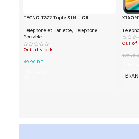
TECNO T372 Triple SIM – OR
XIAOMI
Téléphone et Tablette
,
Téléphone
Télépho
Portable
Out of 
Out of stock
499.00
49.90
DT
Lire La
Lire La Suite
BRAN