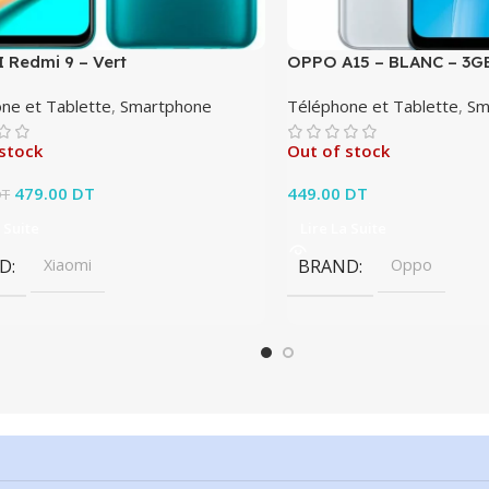
 Redmi 9 – Vert
OPPO A15 – BLANC – 3G
ne et Tablette
,
Smartphone
Téléphone et Tablette
,
Sm
stock
Out of stock
Le prix initial était : 499.00 DT.
479.00
DT
Le prix actuel est :
449.00
DT
DT
479.00 DT.
 Suite
Lire La Suite
D
Xiaomi
BRAND
Oppo