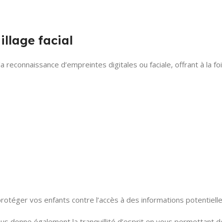
illage facial
 la reconnaissance d’empreintes digitales ou faciale, offrant à la f
 protéger vos enfants contre l’accès à des informations potentie
us donne également la tranquillité d’esprit en vous permettant d