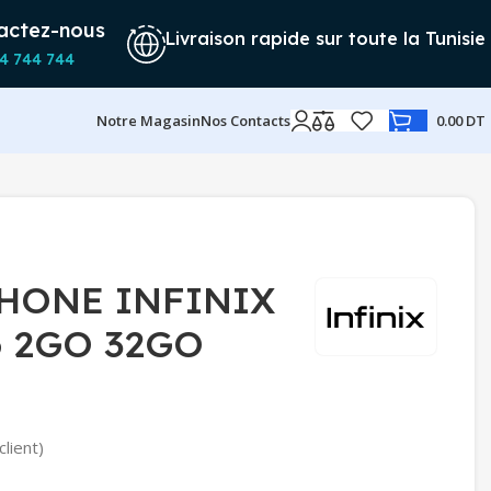
actez-nous
Livraison rapide sur toute la Tunisie
4 744 744
Notre Magasin
Nos Contacts
0.00
DT
HONE INFINIX
6 2GO 32GO
client)