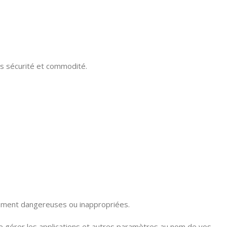
ois sécurité et commodité.
llement dangereuses ou inappropriées.
e gérer les applications et autres paramètres au nom de vos