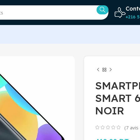
Cont
+216 5
SMARTP
SMART 
NOIR
(
7
avis 