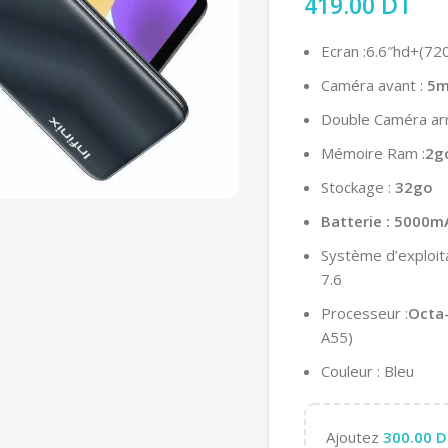
419.00
DT
Ecran :6.6″hd+(72
Caméra avant :
5m
Double Caméra arr
Mémoire Ram :
2g
Stockage :
32go
Batterie : 5000m
Système d’exploita
7.6
Processeur :
Octa
A55)
Couleur : Bleu
Ajoutez
300.00
D