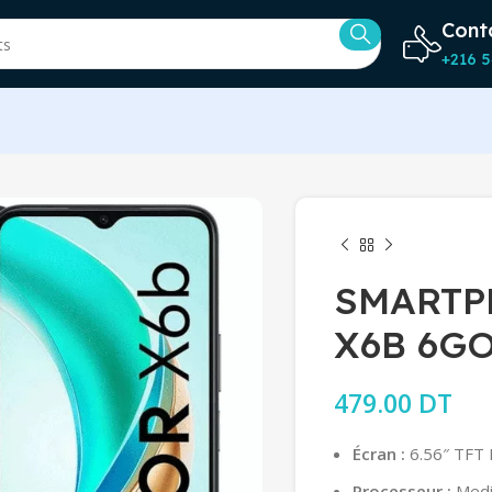
Cont
+216 5
SMARTP
X6B 6G
479.00
DT
Écran :
6.56″ TFT 
Processeur :
Media