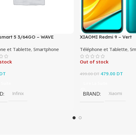
x smart 5 3/64GO – WAVE
XIAOMI Redmi 9 – Vert
ne et Tablette
,
Smartphone
Téléphone et Tablette
,
Sm
stock
Out of stock
DT
Le prix initial éta
479.00
DT
Le pri
499.00
DT
479.0
 Suite
Lire La Suite
D
Infinix
BRAND
Xiaomi