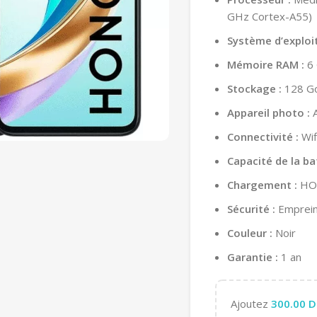
GHz Cortex-A55)
Système d’exploit
Mémoire RAM :
6 
Stockage :
128 G
Appareil photo :
A
Connectivité :
Wif
Capacité de la bat
Chargement :
HON
Sécurité :
Empreint
Couleur :
Noir
Garantie :
1 an
Ajoutez
300.00
D