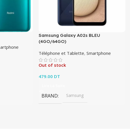
Samsung Galaxy A02s BLEU
(4GO/64GO)
artphone
Téléphone et Tablette
,
Smartphone
Out of stock
it : 499.00 DT.
x actuel est :
0 DT.
479.00
DT
Lire La Suite
BRAND
Samsung