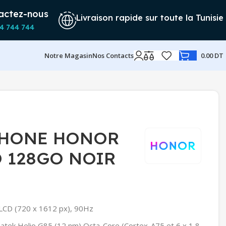
actez-nous
Livraison rapide sur toute la Tunisie
4 744 744
Notre Magasin
Nos Contacts
0.00
DT
HONE HONOR
O 128GO NOIR
LCD (720 x 1612 px), 90Hz
tek Helio G85 (12 nm) Octa-Core (Cortex-A75 et 6 x 1,8