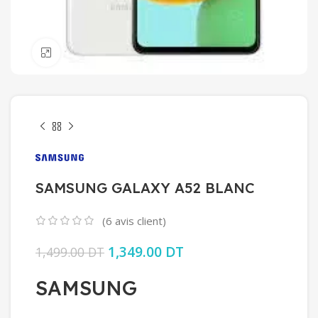
Click to enlarge
SAMSUNG GALAXY A52 BLANC
(
6
avis client)
Le prix initial était : 1,499.00 DT.
1,349.00
DT
Le prix actuel est :
1,499.00
DT
1,349.00 DT.
SAMSUNG