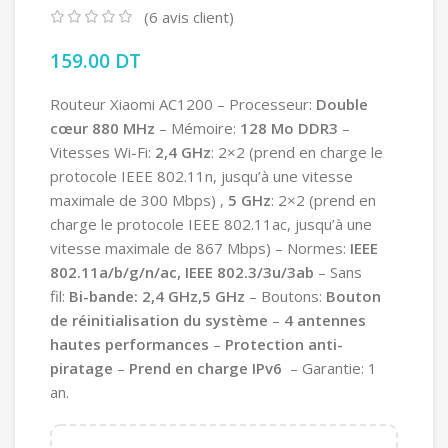
(
6
avis client)
159.00
DT
Routeur Xiaomi AC1200 – Processeur:
Double
cœur 880 MHz
–
Mémoire:
128 Mo DDR3
–
Vitesses Wi-Fi:
2,4 GHz
: 2×2 (prend en charge le
protocole IEEE 802.11n, jusqu’à une vitesse
maximale de 300 Mbps)
,
5 GHz
: 2×2 (prend en
charge le protocole IEEE 802.11ac, jusqu’à une
vitesse maximale de 867 Mbps) – Normes:
IEEE
802.11a/b/g/n/ac, IEEE 802.3/3u/3ab
– Sans
fil:
Bi-bande: 2,4 GHz,5 GHz
– Boutons:
Bouton
de réinitialisation du système
–
4 antennes
hautes performances
–
Protection anti-
piratage
–
Prend en charge IPv6
– Garantie: 1
an.