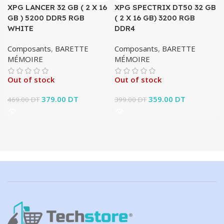
XPG LANCER 32 GB ( 2 X 16
XPG SPECTRIX DT50 32 GB
GB ) 5200 DDR5 RGB
( 2 X 16 GB) 3200 RGB
WHITE
DDR4
Composants
,
BARETTE
Composants
,
BARETTE
MÉMOIRE
MÉMOIRE
Out of stock
Out of stock
Le prix initial était :
379.00
DT
Le prix
Le prix initial était :
359.00
DT
Le prix
469.00
DT
399.00
DT
469.00 DT.
actuel est :
399.00 DT.
actuel est :
379.00 DT.
359.00 DT.