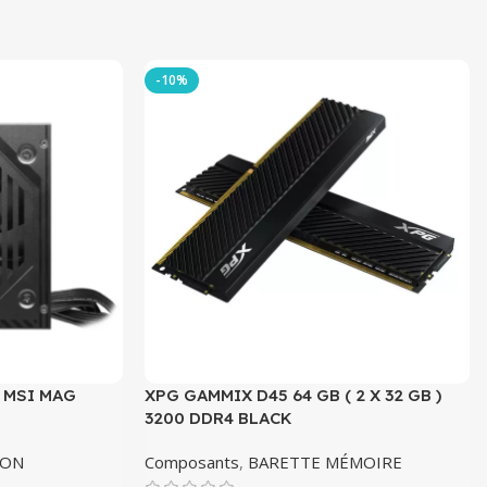
-10%
 MSI MAG
XPG GAMMIX D45 64 GB ( 2 X 32 GB )
3200 DDR4 BLACK
ION
Composants
,
BARETTE MÉMOIRE