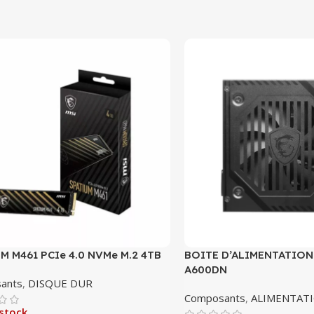
M M461 PCIe 4.0 NVMe M.2 4TB
BOITE D’ALIMENTATION
A600DN
ants
,
DISQUE DUR
Composants
,
ALIMENTAT
stock