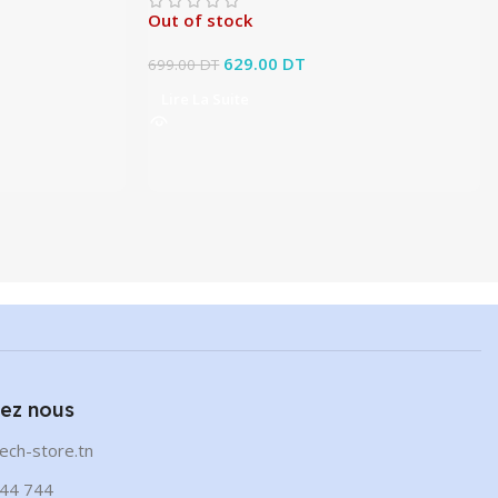
Out of stock
Le prix initial était : 699.00 DT.
629.00
DT
Le prix actuel est :
699.00
DT
629.00 DT.
Lire La Suite
ez nous
ech-store.tn
44 744