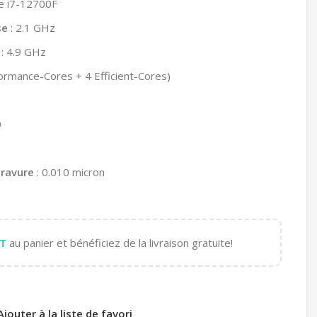
re i7-12700F
se
: 2.1 GHz
: 4.9 GHz
formance-Cores + 4 Efficient-Cores)
0
gravure
: 0.010 micron
T
au panier et bénéficiez de la livraison gratuite!
Ajouter à la liste de favori