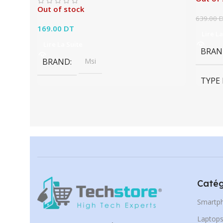
Out of stock
639.00
169.00
DT
Lire La
Lire La Suite
BRAN
BRAND
Msi
TYPE
CAPA
Catég
Smartp
Laptop