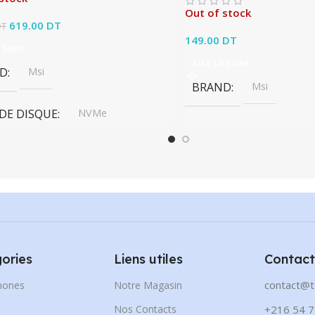
Out of stock
Le prix initial était : 639.00 DT.
619.00
DT
Le prix actuel est :
DT
619.00 DT.
149.00
DT
 Suite
Lire La Suite
D
Msi
BRAND
Msi
 DE DISQUE
NVMe
CITÉ DE DISQUE
4 To
ories
Liens utiles
Contact
contact@t
hones
Notre Magasin
s
Nos Contacts
+216 54 7