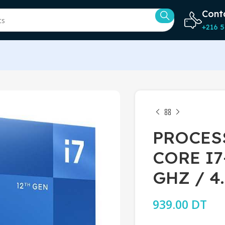
Cont
+216 5
PROCES
CORE I7-
GHZ / 4
939.00
DT