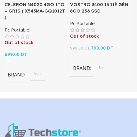
CELERON N4020 4GO 1TO
VOSTRO 3400 I3 11È GÉN
– GRIS ( X543MA-GQ1012T
8GO 256 SSD
)
Pc Portable
Pc Portable
Out of stock
Out of stock
Le prix initial était :
799.00
DT
Le prix
999.00
DT
699.00
DT
999.00 DT.
actuel est :
799.00 DT.
BRAND
Dell
BRAND
Asus