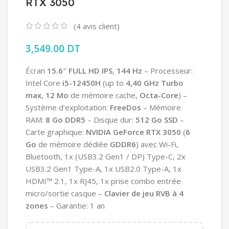
RTX 3050
(
4
avis client)
3,549.00
DT
Écran
15.6″
FULL HD IPS
,
144 Hz
– Processeur:
Intel Core
i5-12450H
(up to
4,40 GHz Turbo
max
,
12 Mo
de mémoire cache,
Octa-Core
) –
Système d’exploitation:
FreeDos
– Mémoire
RAM:
8 Go DDR5
– Disque dur:
512 Go SSD
–
Carte graphique:
NVIDIA GeForce RTX 3050
(
6
Go
de mémoire dédiée
GDDR6
) avec Wi-Fi,
Bluetooth, 1x (USB3.2 Gen1 / DP) Type-C, 2x
USB3.2 Gen1 Type-A, 1x USB2.0 Type-A, 1x
HDMI™ 2.1, 1x RJ45, 1x prise combo entrée
micro/sortie casque –
Clavier de jeu RVB à 4
zones
– Garantie: 1 an