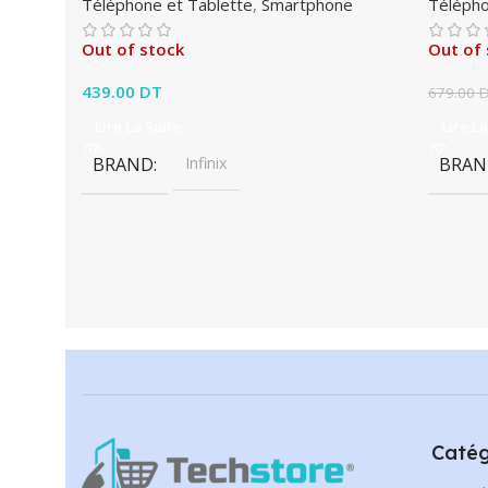
Téléphone et Tablette
,
Smartphone
Télépho
Out of stock
Out of 
439.00
DT
679.00
Lire La Suite
Lire La
BRAND
Infinix
BRAN
Catég