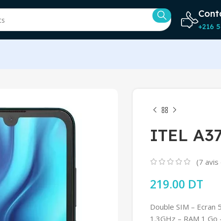
Cont
+216 5
ITEL A3
(
7
avis 
219.00
DT
Double SIM – Ecran
1.3GHz – RAM 1 Go –