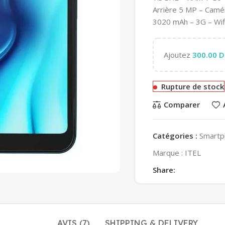
Arrière 5 MP – Camér
3020 mAh – 3G – Wifi
Ajoutez
300.00
D
Rupture de stock
Comparer
Catégories :
Smartp
Marque :
ITEL
Share:
AVIS (7)
SHIPPING & DELIVERY