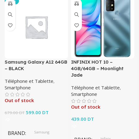
-12%
Samsung Galaxy A12 64GB
INFINIX HOT 10 –
– BLACK
4GB/64GB – Moonlight
Jade
Téléphone et Tablette
,
Smartphone
Téléphone et Tablette
,
Smartphone
Out of stock
Out of stock
Le prix initial était :
599.00
DT
Le prix
679.00
DT
679.00 DT.
actuel est :
439.00
DT
599.00 DT.
BRAND
Samsung
Infinix