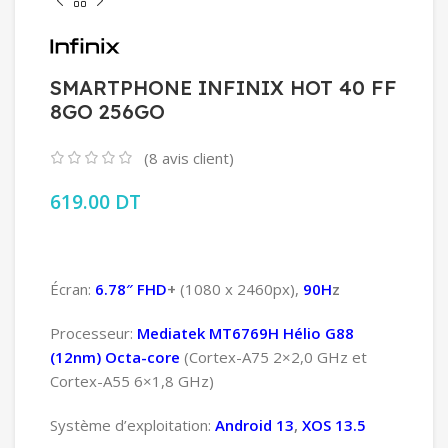
SMARTPHONE INFINIX HOT 40 FF
8GO 256GO
(
8
avis client)
619.00
DT
Écran:
6.78″ FHD
+
(1080 x 2460px),
90H
z
Processeur:
Mediatek MT6769H Hélio G88
(12nm)
Octa-core
(Cortex-A75 2×2,0 GHz et
Cortex-A55 6×1,8 GHz)
Système d’exploitation:
Android 13
,
XOS 13.5