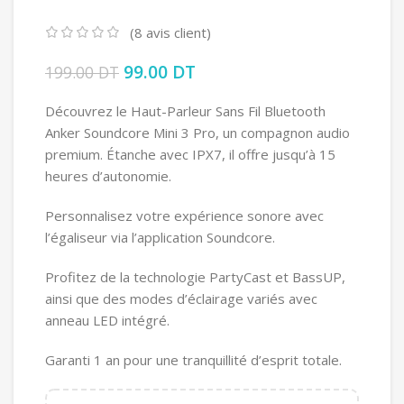
(
8
avis client)
Le prix initial était : 199.00 DT.
99.00
DT
Le prix actuel est :
199.00
DT
99.00 DT.
Découvrez le Haut-Parleur Sans Fil Bluetooth
Anker Soundcore Mini 3 Pro, un compagnon audio
premium. Étanche avec IPX7, il offre jusqu’à 15
heures d’autonomie.
Personnalisez votre expérience sonore avec
l’égaliseur via l’application Soundcore.
Profitez de la technologie PartyCast et BassUP,
ainsi que des modes d’éclairage variés avec
anneau LED intégré.
Garanti 1 an pour une tranquillité d’esprit totale.