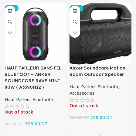
-33%
-62%
HAUT PARLEUR SANS FIL
Anker Soundcore Motion
BLUETOOTH ANKER
Boom Outdoor Speaker
SOUNDCORE RAVE MINI
Haut Parleur Bluetooth
,
80W ( A3390H12 )
Accessoires
Haut Parleur Bluetooth
Out of stock
Out of stock
Le prix initial était :
229.00
DT
Le prix
599.00
DT
Le prix initial était :
599.00
DT
Le prix
599.00 DT.
actuel est :
899.00
DT
899.00 DT.
actuel est :
229.00 DT.