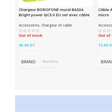
Chargeur BOROFONE mural BA32A
Câble 
Bright power QC3.0 EU set avec câble
micro
Accessoires
,
Chargeur et cable
Accesso
Out of stock
Out of 
40.00
DT
15.00
D
Lire La Suite
Lire La
BRAND
Borofone
BRAN