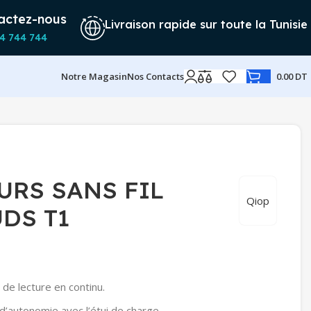
actez-nous
Livraison rapide sur toute la Tunisie
4 744 744
Notre Magasin
Nos Contacts
0.00
DT
URS SANS FIL
Qiop
DS T1
 de lecture en continu.
d’autonomie avec l’étui de charge.