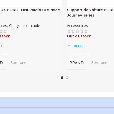
AUX BOROFONE audio BL5 avec
Support de voiture BO
Journey series
ires
,
Chargeur et cable
Accessoires
stock
Out of stock
T
25.00
DT
 Suite
Lire La Suite
D
Borofone
BRAND
Borofone