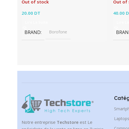
Out of stock
Out of 
20.00
DT
40.00
D
Lire La Suite
Lire La
BRAND
Borofone
BRAN
Catég
Smartp
Laptop
Notre entreprise
Techstore
est Le
Compos