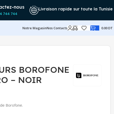
actez-nous
Livraison rapide sur toute la Tunisie
4 744 744
Notre Magasin
Nos Contacts
0.00
DT
URS BOROFONE
O – NOIR
de Borofone.