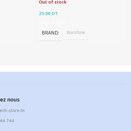
Out of stock
25.00
DT
Lire La Suite
BRAND
Borofone
ez nous
ech-store.tn
44 744