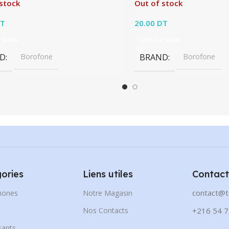
stock
Out of stock
T
20.00
DT
 Suite
Lire La Suite
D
Borofone
BRAND
Borofone
ories
Liens utiles
Contact
contact@t
hones
Notre Magasin
s
Nos Contacts
+216 54 7
ants