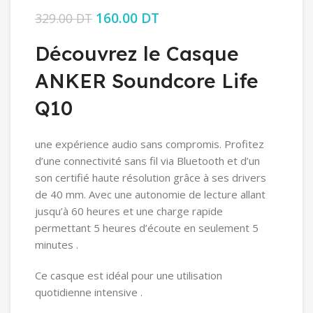
Le prix initial était : 329.00 DT.
160.00
DT
Le prix actuel est :
329.00
DT
160.00 DT.
Découvrez le Casque
ANKER Soundcore Life
Q10
une expérience audio sans compromis. Profitez
d’une connectivité sans fil via Bluetooth et d’un
son certifié haute résolution grâce à ses drivers
de 40 mm. Avec une autonomie de lecture allant
jusqu’à 60 heures et une charge rapide
permettant 5 heures d’écoute en seulement 5
minutes .
Ce casque est idéal pour une utilisation
quotidienne intensive .