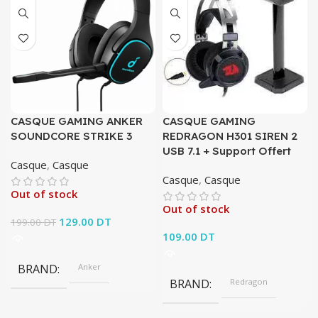
CASQUE GAMING ANKER
CASQUE GAMING
SOUNDCORE STRIKE 3
REDRAGON H301 SIREN 2
USB 7.1 + Support Offert
Casque
,
Casque
Casque
,
Casque
Out of stock
Out of stock
Le prix initial était :
129.00
DT
Le prix
199.00
DT
199.00 DT.
actuel est :
109.00
DT
129.00 DT.
BRAND
Anker
BRAND
Redragon