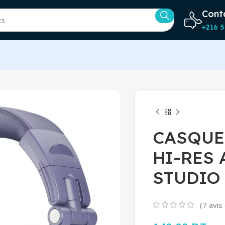
Cont
+216 5
CASQUE 
HI-RES
STUDIO
(
7
avis 