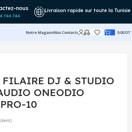
actez-nous
Livraison rapide sur toute la Tunisie
4 744 744
Notre Magasin
Nos Contacts
0.00
DT
FILAIRE DJ & STUDIO
 AUDIO ONEODIO
 PRO-10
client)