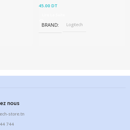
45.00
DT
Lire La Suite
BRAND
Logitech
ez nous
ech-store.tn
44 744