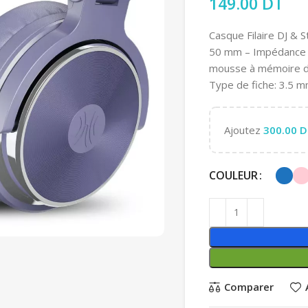
149.00
DT
Casque Filaire DJ & 
50 mm – Impédance 3
mousse à mémoire de 
Type de fiche: 3.5 m
Ajoutez
300.00
D
COULEUR
Comparer