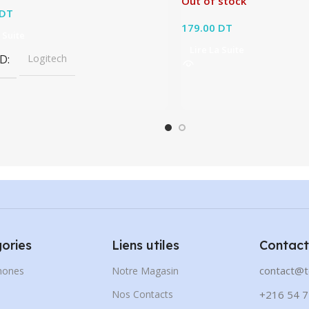
Out of stock
DT
179.00
DT
 Suite
Lire La Suite
D
Logitech
ories
Liens utiles
Contact
contact@t
hones
Notre Magasin
s
Nos Contacts
+216 54 7