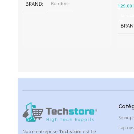
BRAND
Borofone
129.00
Lire La
BRAN
Catég
Smartp
Laptop
Notre entreprise
Techstore
est Le