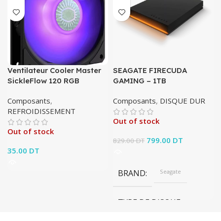
Ventilateur Cooler Master
SEAGATE FIRECUDA
SickleFlow 120 RGB
GAMING – 1TB
Composants
,
Composants
,
DISQUE DUR
REFROIDISSEMENT
Out of stock
Out of stock
Le prix initial était :
799.00
DT
Le prix
829.00
DT
35.00
DT
829.00 DT.
actuel est :
799.00 DT.
BRAND
Seagate
TYPE DE DISQUE