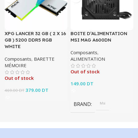
XPG LANCER 32 GB ( 2 X 16
BOITE D’ALIMENTATION
GB ) 5200 DDR5 RGB
MSI MAG A600DN
WHITE
Composants
,
Composants
,
BARETTE
ALIMENTATION
MÉMOIRE
Out of stock
Out of stock
149.00
DT
Le prix initial était :
379.00
DT
Le prix
469.00
DT
469.00 DT.
actuel est :
379.00 DT.
BRAND
Msi