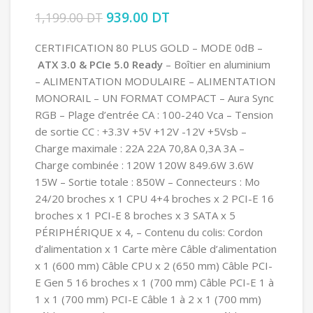
Le prix initial était : 1,199.00 DT.
939.00
DT
Le prix actuel est :
1,199.00
DT
939.00 DT.
CERTIFICATION 80 PLUS GOLD – MODE 0dB –
ATX 3.0 & PCIe 5.0 Ready
– Boîtier en aluminium
– ALIMENTATION MODULAIRE – ALIMENTATION
MONORAIL – UN FORMAT COMPACT – Aura Sync
RGB – Plage d’entrée CA : 100-240 Vca – Tension
de sortie CC : +3.3V +5V +12V -12V +5Vsb –
Charge maximale : 22A 22A 70,8A 0,3A 3A –
Charge combinée : 120W 120W 849.6W 3.6W
15W – Sortie totale : 850W – Connecteurs : Mo
24/20 broches x 1 CPU 4+4 broches x 2 PCI-E 16
broches x 1 PCI-E 8 broches x 3 SATA x 5
PÉRIPHÉRIQUE x 4, – Contenu du colis: Cordon
d’alimentation x 1 Carte mère Câble d’alimentation
x 1 (600 mm) Câble CPU x 2 (650 mm) Câble PCI-
E Gen 5 16 broches x 1 (700 mm) Câble PCI-E 1 à
1 x 1 (700 mm) PCI-E Câble 1 à 2 x 1 (700 mm)