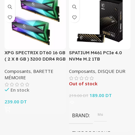
XPG SPECTRIX DT60 16 GB
SPATIUM M461 PCIe 4.0
( 2 X 8 GB ) 3200 DDR4 RGB
NVMe M.2 1TB
Composants
,
BARETTE
Composants
,
DISQUE DUR
MÉMOIRE
Out of stock
En stock
Le prix initial était :
189.00
DT
Le prix
219.00
DT
239.00
DT
219.00 DT.
actuel est :
189.00 DT.
BRAND
Msi
TYPE DE DISQUE