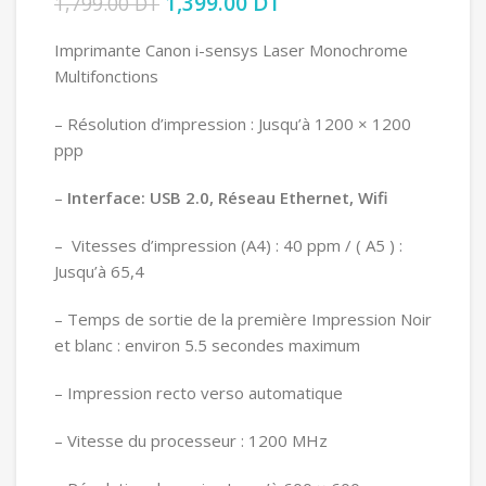
Le prix initial était : 1,799.00 DT.
1,399.00
DT
Le prix actuel est :
1,799.00
DT
1,399.00 DT.
Imprimante Canon i-sensys Laser Monochrome
Multifonctions
– Résolution d’impression : Jusqu’à 1200 × 1200
ppp
–
Interface: USB 2.0, Réseau Ethernet, Wifi
– Vitesses d’impression (A4) : 40 ppm / ( A5 ) :
Jusqu’à 65,4
– Temps de sortie de la première Impression Noir
et blanc : environ 5.5 secondes maximum
– Impression recto verso automatique
– Vitesse du processeur : 1200 MHz