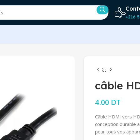
Cont
+216 5
câble H
4.00
DT
Câble HDMI vers HDMI
conception durable a
pour tous vos appare