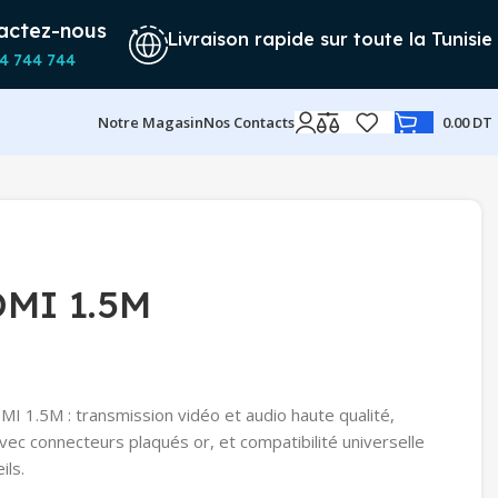
actez-nous
Livraison rapide sur toute la Tunisie
4 744 744
Notre Magasin
Nos Contacts
0.00
DT
DMI 1.5M
 1.5M : transmission vidéo et audio haute qualité,
vec connecteurs plaqués or, et compatibilité universelle
ils.