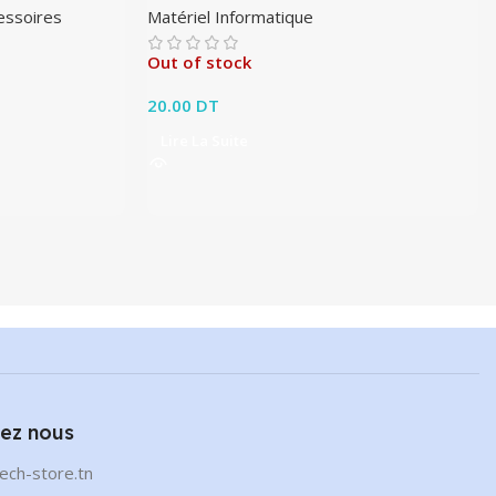
essoires
Matériel Informatique
Out of stock
20.00
DT
Lire La Suite
ez nous
ech-store.tn