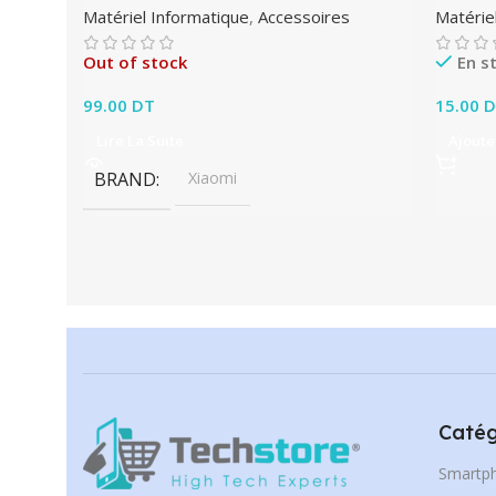
Matériel Informatique
,
Accessoires
Matérie
Out of stock
En s
99.00
DT
15.00
D
Lire La Suite
Ajoute
BRAND
Xiaomi
Catég
Smartp