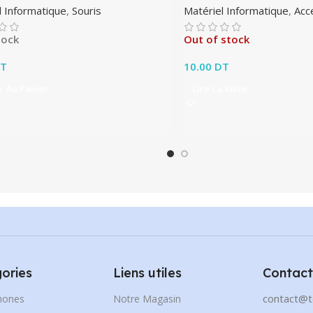
l Informatique
,
Souris
Matériel Informatique
,
Acc
tock
Out of stock
T
10.00
DT
r Au Panier
Lire La Suite
ories
Liens utiles
Contact
contact@t
hones
Notre Magasin