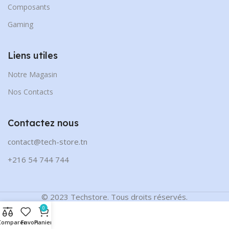
Composants
Gaming
Liens utiles
Notre Magasin
Nos Contacts
Contactez nous
contact@tech-store.tn
+216 54 744 744
© 2023 Techstore. Tous droits réservés.
0
Comparer
Favori
Panier