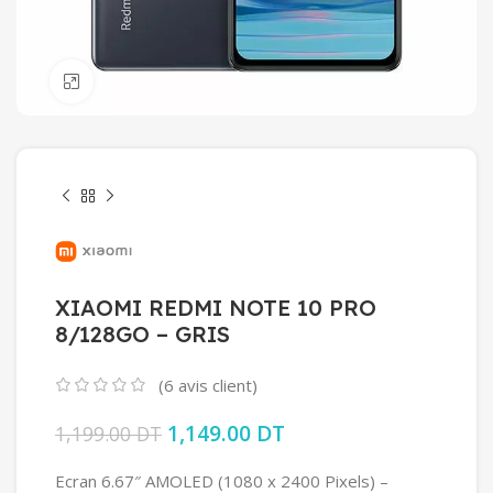
Click to enlarge
XIAOMI REDMI NOTE 10 PRO
8/128GO – GRIS
(
6
avis client)
Le prix initial était : 1,199.00 DT.
1,149.00
DT
Le prix actuel est :
1,199.00
DT
1,149.00 DT.
Ecran 6.67″ AMOLED (1080 x 2400 Pixels) –