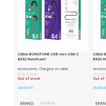
Câble BOROFONE USB vers USB-C
Câble 
BX32 Munificent
BX32 M
Accessoires
,
Chargeur et cable
Accesso
Out of stock
Out of 
20.00
DT
20.00
D
Lire La Suite
Lire La
BRAND
Borofone
BRAN