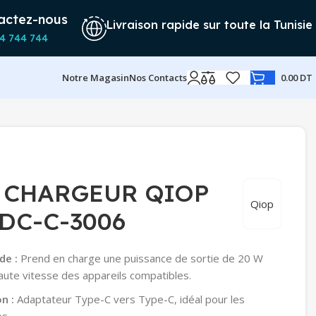
actez-nous
Livraison rapide sur toute la Tunisie
4 744 744
Notre Magasin
Nos Contacts
0.00
DT
E CHARGEUR QIOP
Qiop
DC-C-3006
de :
Prend en charge une puissance de sortie de 20 W
aute vitesse des appareils compatibles.
n :
Adaptateur Type-C vers Type-C, idéal pour les