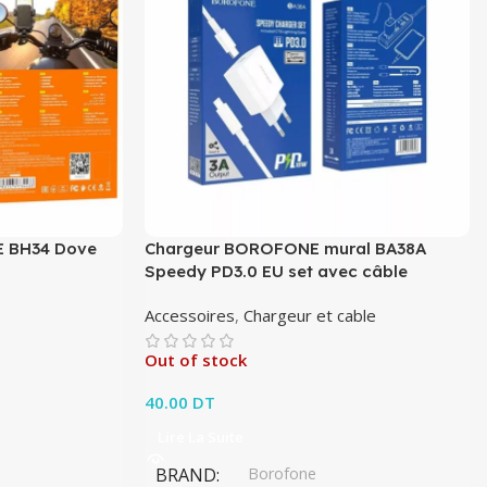
E BH34 Dove
Chargeur BOROFONE mural BA38A
Speedy PD3.0 EU set avec câble
Accessoires
,
Chargeur et cable
Out of stock
40.00
DT
Lire La Suite
BRAND
Borofone