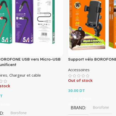
BOROFONE USB vers Micro-USB
Support vélo BOROFON
unificent
Accessoires
ires
,
Chargeur et cable
Out of stock
stock
30.00
DT
T
Lire La Suite
 Suite
BRAND
Borofone
D
Borofone