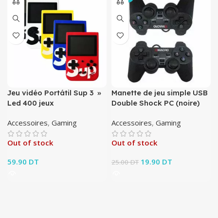
Jeu vidéo Portátil Sup 3 »
Manette de jeu simple USB
Led 400 jeux
Double Shock PC (noire)
Accessoires
,
Gaming
Accessoires
,
Gaming
Out of stock
Out of stock
59.90
DT
Le prix initial était :
19.90
DT
Le prix
25.00
DT
25.00 DT.
actuel est :
19.90 DT.