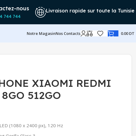
actez-nous
Livraison rapide sur toute la Tunisie
4 744 744
Notre Magasin
Nos Contacts
0.00
DT
HONE XIAOMI REDMI
 8GO 512GO
LED (1080 x 2400 px), 120 Hz
ng Gorilla Glass 3