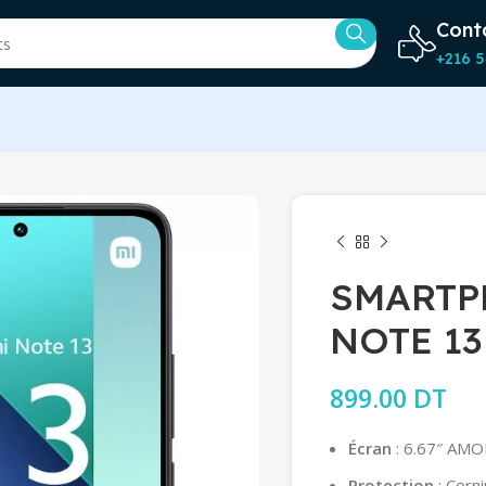
Cont
+216 5
SMARTP
NOTE 13
899.00
DT
Écran
: 6.67″ AMO
Protection
: Corni