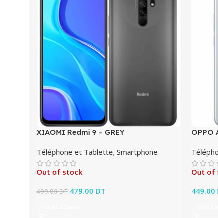
XIAOMI Redmi 9 – GREY
OPPO A
Téléphone et Tablette
,
Smartphone
Télépho
Out of stock
Out of 
Le prix initial était : 499.00 DT.
479.00
DT
Le prix actuel est :
449.00
499.00
DT
479.00 DT.
Lire La Suite
Lire La