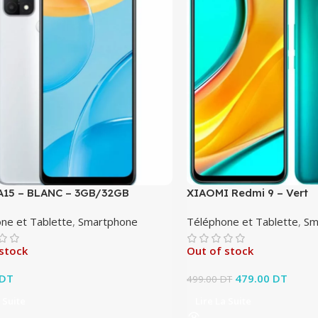
15 – BLANC – 3GB/32GB
XIAOMI Redmi 9 – Vert
ne et Tablette
,
Smartphone
Téléphone et Tablette
,
Sm
stock
Out of stock
DT
Le prix initial éta
479.00
DT
Le pri
499.00
DT
479.0
 Suite
Lire La Suite