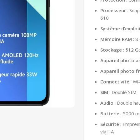
Processeur
: Snap
610
Système d’exploi
Mémoire RAM
: 8
Stockage
: 512 G
Appareil photo ar
Appareil photo f
Connectivité
: Wi-
SIM
: Double SIM
Audio
: Double ha
Batterie
: 5000 m
Sécurité
: Emprein
via l’IA