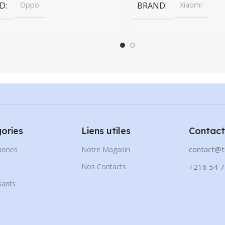
D
Oppo
BRAND
Xiaomi
ories
Liens utiles
Contact
contact@t
hones
Notre Magasin
s
Nos Contacts
+216 54 7
ants