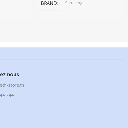
BRAND
Samsung
ez nous
ech-store.tn
44 744