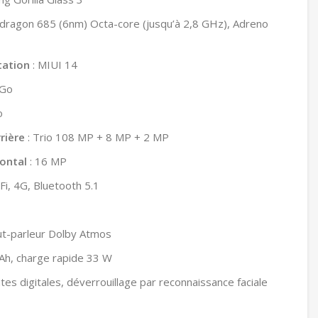
dragon 685 (6nm) Octa-core (jusqu’à 2,8 GHz), Adreno
tation
: MIUI 14
 Go
o
rière
: Trio 108 MP + 8 MP + 2 MP
rontal
: 16 MP
Fi, 4G, Bluetooth 5.1
ut-parleur Dolby Atmos
Ah, charge rapide 33 W
tes digitales, déverrouillage par reconnaissance faciale