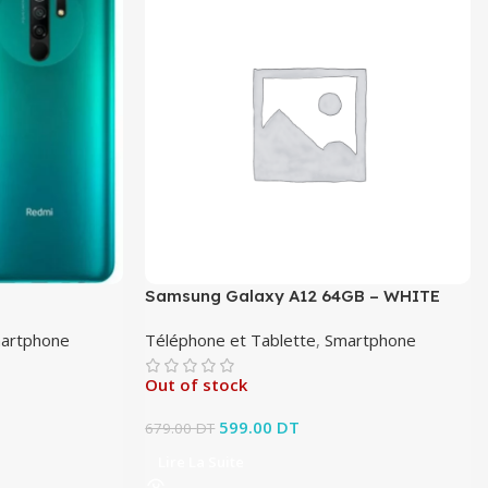
Samsung Galaxy A12 64GB – WHITE
artphone
Téléphone et Tablette
,
Smartphone
Out of stock
it : 499.00 DT.
x actuel est :
Le prix initial était : 679.00 DT.
599.00
DT
Le prix actuel est :
679.00
DT
0 DT.
599.00 DT.
Lire La Suite