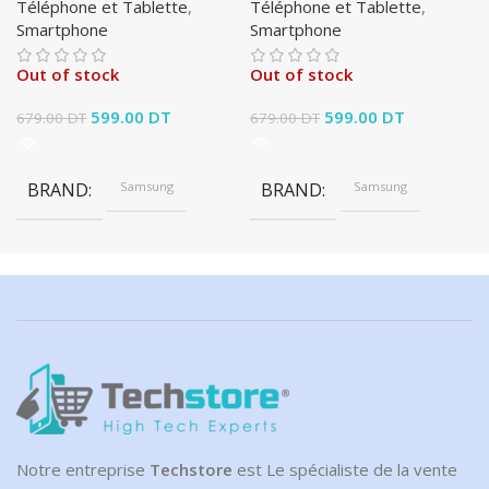
Téléphone et Tablette
,
Téléphone et Tablette
,
Smartphone
Smartphone
Out of stock
Out of stock
Le prix initial était :
599.00
DT
Le prix
Le prix initial était :
599.00
DT
Le prix
679.00
DT
679.00
DT
679.00 DT.
actuel est :
679.00 DT.
actuel est :
599.00 DT.
599.00 DT.
BRAND
Samsung
BRAND
Samsung
Notre entreprise
Techstore
est Le spécialiste de la vente