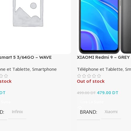
x smart 5 3/64GO – WAVE
XIAOMI Redmi 9 – GREY
ne et Tablette
,
Smartphone
Téléphone et Tablette
,
Sm
stock
Out of stock
DT
Le prix initial éta
479.00
DT
Le pri
499.00
DT
479.0
 Suite
Lire La Suite
D
Infinix
BRAND
Xiaomi