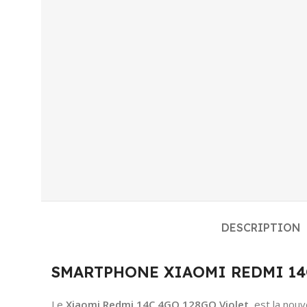
DESCRIPTION
SMARTPHONE XIAOMI REDMI 14C 4G
Le
Xiaomi Redmi 14C 4GO 128GO Violet
est la nouv