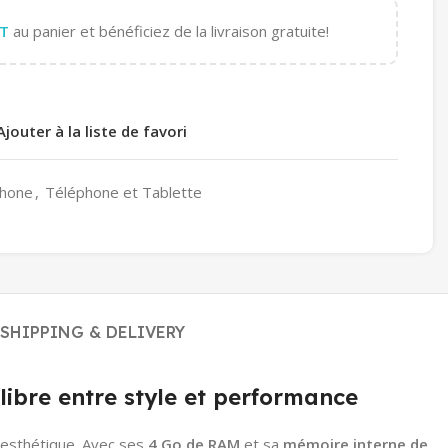
T
au panier et bénéficiez de la livraison gratuite!
Ajouter à la liste de favori
hone
,
Téléphone et Tablette
SHIPPING & DELIVERY
bre entre style et performance
t esthétique. Avec ses
4 Go de RAM
et sa
mémoire interne de