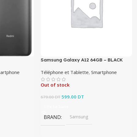
Samsung Galaxy A12 64GB – BLACK
artphone
Téléphone et Tablette
,
Smartphone
Out of stock
it : 499.00 DT.
x actuel est :
Le prix initial était : 679.00 DT.
599.00
DT
Le prix actuel est :
679.00
DT
0 DT.
599.00 DT.
Lire La Suite
BRAND
Samsung