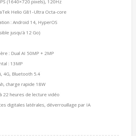
 IPS (1640×720 pixels), 120Hz
aTek Helio G81-Ultra Octa-core
ation : Android 14, HyperOS
ible jusqu’à 12 Go)
rière : Dual AI 50MP + 2MP
ntal : 13MP
i, 4G, Bluetooth 5.4
Ah, charge rapide 18W
à 22 heures de lecture vidéo
es digitales latérales, déverrouillage par IA