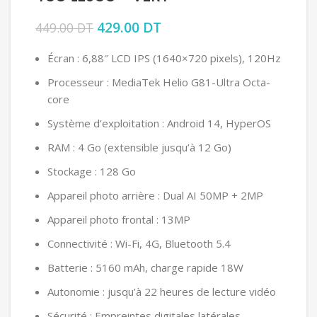
Le prix initial était : 449.00 DT.
429.00
DT
Le prix actuel est :
449.00
DT
429.00 DT.
Écran : 6,88″ LCD IPS (1640×720 pixels), 120Hz
Processeur : MediaTek Helio G81-Ultra Octa-
core
Système d’exploitation : Android 14, HyperOS
RAM : 4 Go (extensible jusqu’à 12 Go)
Stockage : 128 Go
Appareil photo arrière : Dual AI 50MP + 2MP
Appareil photo frontal : 13MP
Connectivité : Wi-Fi, 4G, Bluetooth 5.4
Batterie : 5160 mAh, charge rapide 18W
Autonomie : jusqu’à 22 heures de lecture vidéo
Sécurité : Empreintes digitales latérales,