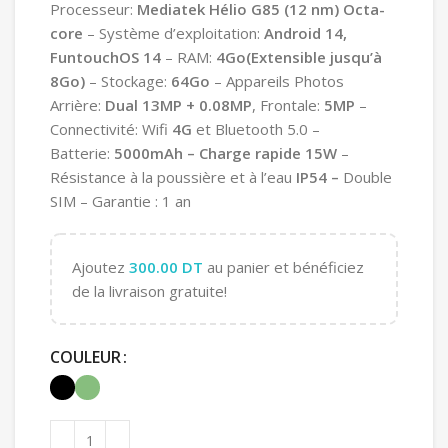
Processeur:
Mediatek Hélio G85 (12 nm)
Octa-
core
– Système d’exploitation:
Android 14,
FuntouchOS 14
– RAM:
4
Go(Extensible jusqu’à
8Go)
– Stockage:
64Go
– Appareils Photos
Arrière:
Dual
13
MP + 0.08MP
, Frontale:
5MP
–
Connectivité: Wifi
4G
et Bluetooth 5.0 –
Batterie:
5000mAh – Charge rapide 15W
–
Résistance à la poussière et à l’eau
IP54
–
Double
SIM – Garantie : 1 an
Ajoutez
300.00
DT
au panier et bénéficiez
de la livraison gratuite!
COULEUR