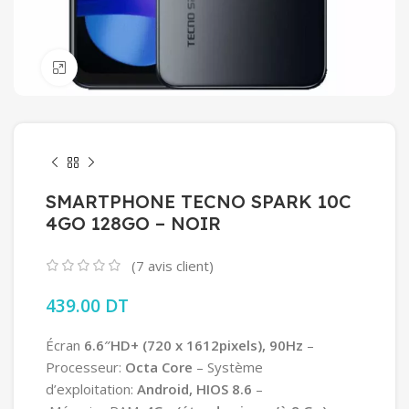
Click to enlarge
SMARTPHONE TECNO SPARK 10C
4GO 128GO – NOIR
(
7
avis client)
439.00
DT
Écran
6.6″HD+ (720 x 1612pixels), 90Hz
–
Processeur:
Octa Core
– Système
d’exploitation:
Android, HIOS 8.6
–