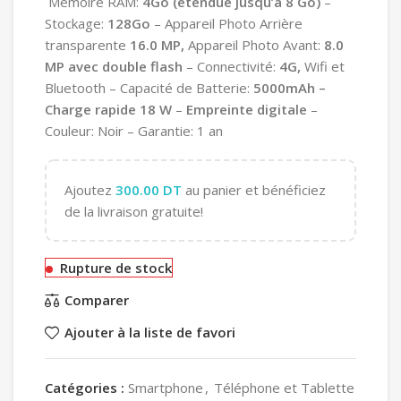
Mémoire
RAM:
4Go (étendue jusqu’à 8 Go)
–
Stockage:
128Go
– Appareil Photo Arrière
transparente
16.0 MP,
Appareil Photo Avant:
8.0
MP avec double flash
– Connectivité:
4G,
Wifi et
Bluetooth – Capacité de Batterie:
5000mAh –
Charge rapide 18 W
–
Empreinte digitale
–
Couleur: Noir – Garantie:
1 an
Ajoutez
300.00
DT
au panier et bénéficiez
de la livraison gratuite!
Rupture de stock
Comparer
Ajouter à la liste de favori
Catégories :
Smartphone
,
Téléphone et Tablette