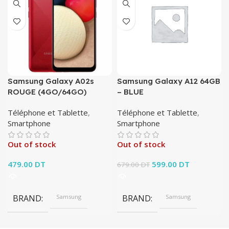
Samsung Galaxy A02s
Samsung Galaxy A12 64GB
ROUGE (4GO/64GO)
– BLUE
Téléphone et Tablette
,
Téléphone et Tablette
,
Smartphone
Smartphone
Out of stock
Out of stock
479.00
DT
Le prix initial était :
599.00
DT
Le prix
679.00
DT
679.00 DT.
actuel est :
599.00 DT.
BRAND
Samsung
BRAND
Samsung