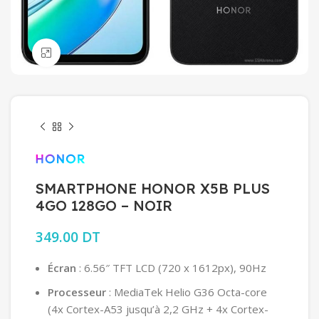
Click to enlarge
SMARTPHONE HONOR X5B PLUS
4GO 128GO – NOIR
349.00
DT
Écran
: 6.56″ TFT LCD (720 x 1612px), 90Hz
Processeur
: MediaTek Helio G36 Octa-core
(4x Cortex-A53 jusqu’à 2,2 GHz + 4x Cortex-