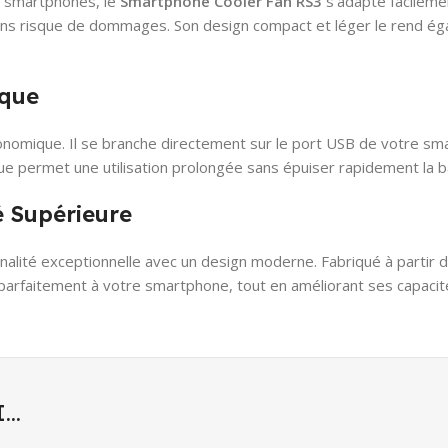
e smartphones, le
Smartphone Cooler Fan RS3
s’adapte facilemen
ans risque de dommages. Son design compact et léger le rend égale
ique
onomique. Il se branche directement sur le port USB de votre sma
ue permet une utilisation prolongée sans épuiser rapidement la ba
é Supérieure
alité exceptionnelle avec un design moderne. Fabriqué à partir d
 parfaitement à votre smartphone, tout en améliorant ses capacit
I…