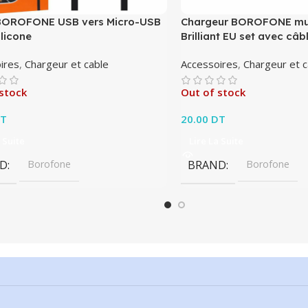
BOROFONE USB vers Micro-USB
Chargeur BOROFONE mu
licone
Brilliant EU set avec câb
ires
,
Chargeur et cable
Accessoires
,
Chargeur et c
stock
Out of stock
T
20.00
DT
 Suite
Lire La Suite
D
Borofone
BRAND
Borofone