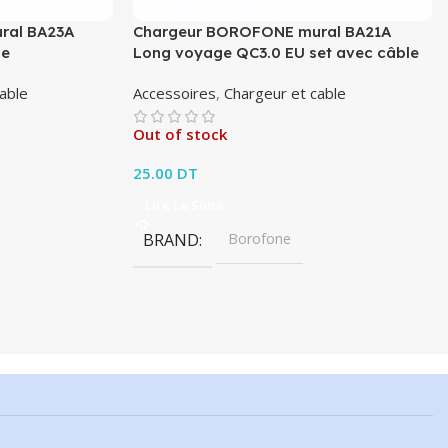
ral BA23A
Chargeur BOROFONE mural BA21A
le
Long voyage QC3.0 EU set avec câble
able
Accessoires
,
Chargeur et cable
Out of stock
25.00
DT
Lire La Suite
BRAND
Borofone