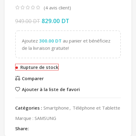
(
4
avis client)
Le prix initial était : 949.00 DT.
829.00
DT
Le prix actuel est :
949.00
DT
829.00 DT.
Ajoutez
300.00
DT
au panier et bénéficiez
de la livraison gratuite!
Rupture de stock
Comparer
Ajouter à la liste de favori
Catégories :
Smartphone
,
Téléphone et Tablette
Marque :
SAMSUNG
Share: