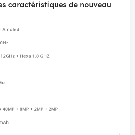
es caractéristiques de nouveau
r Amoled
90Hz
l 2GHz + Hexa 1.8 GHZ
Go
o 48MP + 8MP + 2MP + 2MP
0mAh