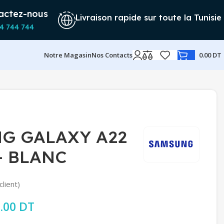
actez-nous
Livraison rapide sur toute la Tunisie
4 744 744
Notre Magasin
Nos Contacts
0.00
DT
G GALAXY A22
– BLANC
client)
rix initial était : 949.00 DT.
.00
DT
Le prix actuel est : 829.00 DT.