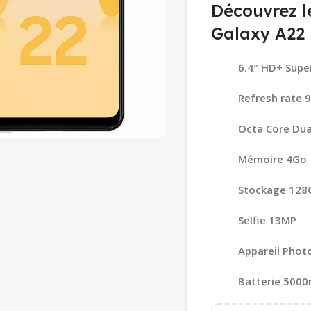
Découvrez l
Galaxy A22
·
6.4″ HD+ Supe
·
Refresh rate 
·
Octa Core Dua
·
Mémoire 4Go
·
Stockage 128
·
Selfie 13MP
·
Appareil Phot
·
Batterie 500