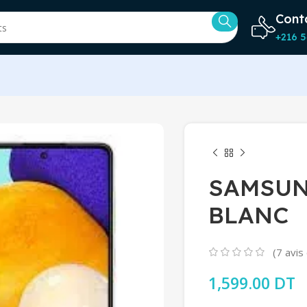
Cont
+216 5
SAMSUN
BLANC
(
7
avis 
1,599.00
DT