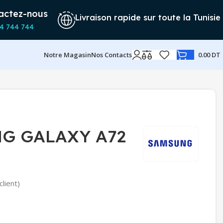
actez-nous
Livraison rapide sur toute la Tunisie
4 744 744
Notre Magasin
Nos Contacts
0.00
DT
G GALAXY A72
client)