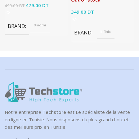
Le prix initial était :
479.00
DT
Le prix
499.00
DT
499.00 DT.
actuel est :
349.00
DT
479.00 DT.
BRAND
Xiaomi
BRAND
Infinix
Notre entreprise
Techstore
est Le spécialiste de la vente
en ligne en Tunisie. Nous disposons du plus grand choix et
des meilleurs prix en Tunisie.