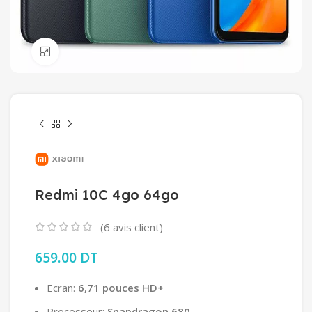
Click to enlarge
Redmi 10C 4go 64go
(
6
avis client)
659.00
DT
Ecran:
6,71 pouces HD+
Processeur:
Snapdragon 680