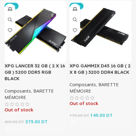
-19%
-17%
XPG LANCER 32 GB ( 2 X 16
XPG GAMMIX D45 16 GB ( 2
GB ) 5200 DDR5 RGB
X 8 GB ) 3200 DDR4 BLACK
BLACK
Composants
,
BARETTE
Composants
,
BARETTE
MÉMOIRE
MÉMOIRE
Out of stock
Out of stock
Le prix initial était :
149.00
DT
Le prix
179.00
DT
Le prix initial était :
379.00
DT
Le prix
179.00 DT.
actuel est :
469.00
DT
469.00 DT.
actuel est :
149.00 DT.
379.00 DT.