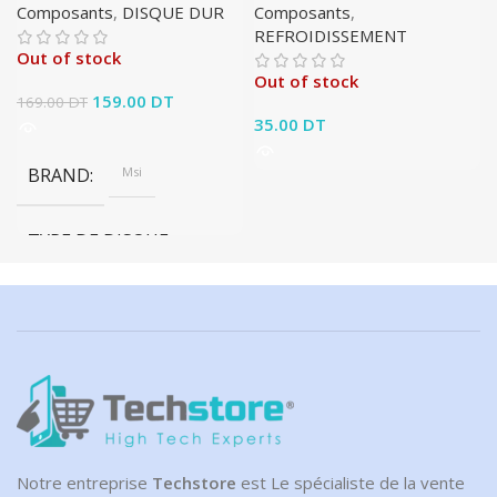
Composants
,
DISQUE DUR
Composants
,
REFROIDISSEMENT
Out of stock
Out of stock
Le prix initial était :
159.00
DT
Le prix
169.00
DT
169.00 DT.
actuel est :
35.00
DT
159.00 DT.
BRAND
Msi
TYPE DE DISQUE
NVMe
CAPACITÉ DE DISQUE
1 To
Notre entreprise
Techstore
est Le spécialiste de la vente