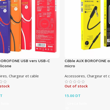
BOROFONE USB vers USB-C
Câble AUX BOROFONE au
licone
micro
ires
,
Chargeur et cable
Accessoires
,
Chargeur et c
stock
Out of stock
T
15.00
DT
 Suite
Lire La Suite