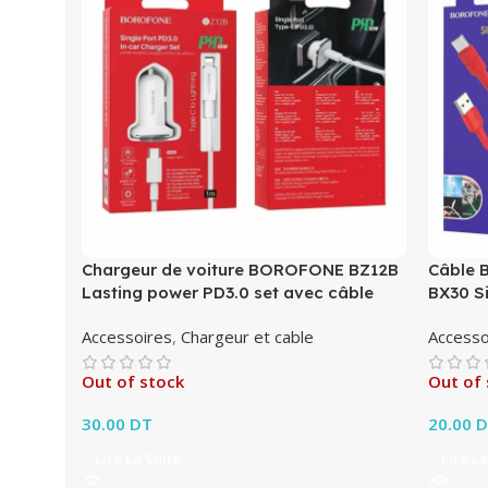
Chargeur de voiture BOROFONE BZ12B
Câble 
Lasting power PD3.0 set avec câble
BX30 Si
Accessoires
,
Chargeur et cable
Accesso
Out of stock
Out of 
30.00
DT
20.00
D
Lire La Suite
Lire La