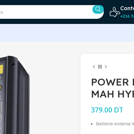
Cont
+216 5
POWER 
MAH HY
379.00
DT
Batterie externe