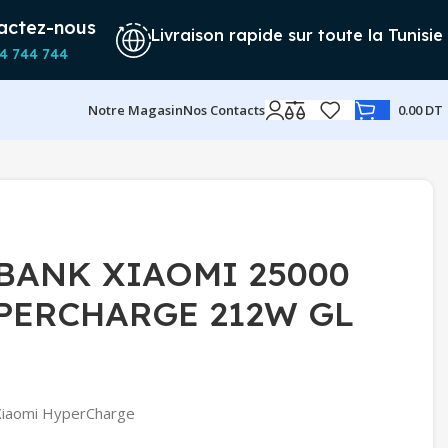
actez-nous
Livraison rapide sur toute la Tunisie
4 744 744
Notre Magasin
Nos Contacts
0.00
DT
BANK XIAOMI 25000
PERCHARGE 212W GL
 Xiaomi HyperCharge