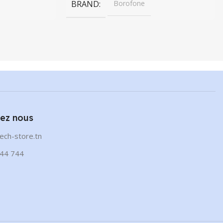
BRAND
Borofone
ez nous
ech-store.tn
44 744