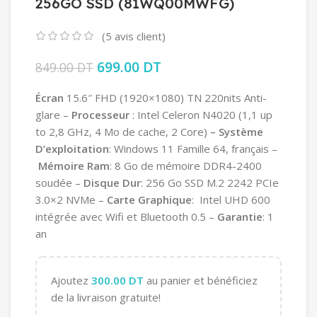
256GO SSD (81WQ00MWFG)
(
5
avis client)
Le prix initial était : 849.00 DT.
699.00
DT
Le prix actuel est :
849.00
DT
699.00 DT.
Écran
15.6″ FHD (1920×1080) TN 220nits Anti-
glare –
Processeur
: Intel Celeron N4020 (1,1 up
to 2,8 GHz, 4 Mo de cache, 2 Core)
– Système
D’exploitation
: Windows 11 Famille 64, français –
Mémoire Ram
: 8 Go de mémoire DDR4-2400
soudée –
Disque Dur
: 256 Go SSD M.2 2242 PCIe
3.0×2 NVMe –
Carte Graphique
: Intel UHD 600
intégrée avec Wifi et Bluetooth 0.5 –
Garantie
: 1
an
Ajoutez
300.00
DT
au panier et bénéficiez
de la livraison gratuite!