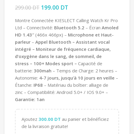
Le prix initial était : 299.00 DT.
199.00
DT
Le prix actuel est :
299.00
DT
199.00 DT.
Montre Connectée KIESLECT Calling Watch Kr Pro
Ltd – Connectivité:
Bluetooth 5.2
– Écran
Amoled
HD 1.43″
(466x 466px) –
Microphone et Haut-
parleur
–
Appel Bluetooth – Assistant vocal
intégré – Moniteur de fréquence cardiaque,
d’oxygène dans le sang, de sommeil, de
stress
– 100+ Modes sport –
Capacité de
batterie:
300mah
– Temps de Charge: 2 heures –
Autonomie:
4-7 jours, jusqu’à 10 jours en veille
–
Étanche:
IP68
–
Matériau du boîtier: alliage de
zinc
– Compatibilité: Android 5.0+ / IOS 9.0+ –
Garantie: 1an
Ajoutez
300.00
DT
au panier et bénéficiez
de la livraison gratuite!