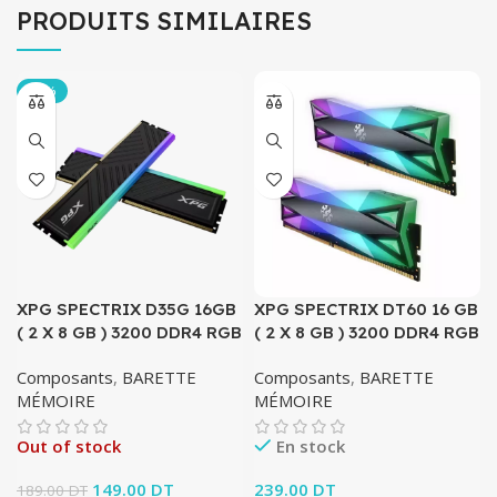
PRODUITS SIMILAIRES
-21%
XPG SPECTRIX D35G 16GB
XPG SPECTRIX DT60 16 GB
( 2 X 8 GB ) 3200 DDR4 RGB
( 2 X 8 GB ) 3200 DDR4 RGB
Composants
,
BARETTE
Composants
,
BARETTE
MÉMOIRE
MÉMOIRE
Out of stock
En stock
Le prix initial était :
149.00
DT
Le prix
239.00
DT
189.00
DT