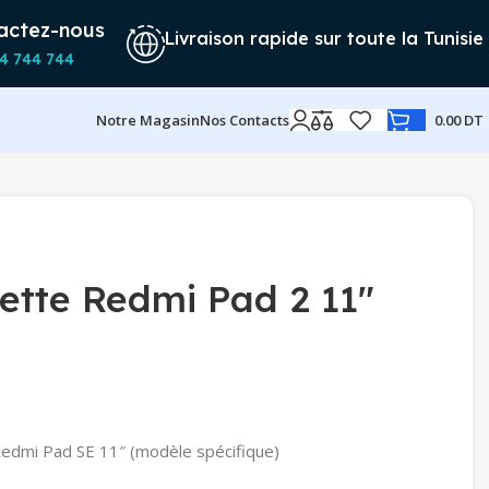
actez-nous
Livraison rapide sur toute la Tunisie
4 744 744
Notre Magasin
Nos Contacts
0.00
DT
lette Redmi Pad 2 11″
edmi Pad SE 11″ (modèle spécifique)