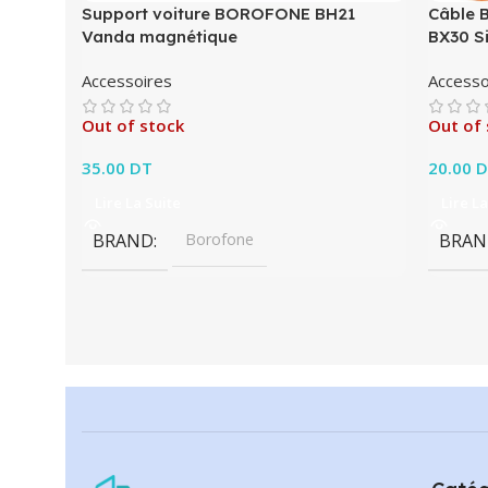
Support voiture BOROFONE BH21
Câble 
Vanda magnétique
BX30 Si
Accessoires
Accesso
Out of stock
Out of 
35.00
DT
20.00
D
Lire La Suite
Lire La
BRAND
Borofone
BRAN