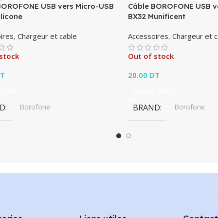
BOROFONE USB vers Micro-USB
Câble BOROFONE USB ve
licone
BX32 Munificent
ires
,
Chargeur et cable
Accessoires
,
Chargeur et c
stock
Out of stock
T
20.00
DT
 Suite
Lire La Suite
D
Borofone
BRAND
Borofone