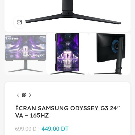
Click to enlarge
ÉCRAN SAMSUNG ODYSSEY G3 24″
VA – 165HZ
Le prix initial était : 699.00 DT.
449.00
DT
Le prix actuel est :
699.00
DT