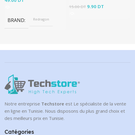
49.00
DT
Le prix initial était :
9.90
DT
Le prix
15.00
DT
15.00 DT.
actuel est :
9.90 DT.
BRAND
Redragon
Notre entreprise
Techstore
est Le spécialiste de la vente
en ligne en Tunisie. Nous disposons du plus grand choix et
des meilleurs prix en Tunisie.
Catégories