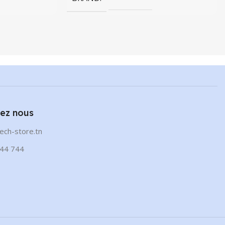
ez nous
ech-store.tn
44 744