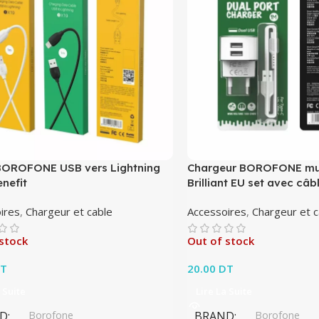
BOROFONE USB vers Lightning
Chargeur BOROFONE mu
nefit
Brilliant EU set avec câb
ires
,
Chargeur et cable
Accessoires
,
Chargeur et c
stock
Out of stock
T
20.00
DT
 Suite
Lire La Suite
D
Borofone
BRAND
Borofone