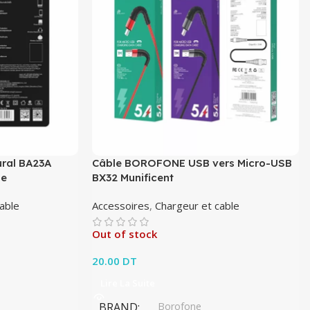
ral BA23A
Câble BOROFONE USB vers Micro-USB
le
BX32 Munificent
able
Accessoires
,
Chargeur et cable
Out of stock
20.00
DT
Lire La Suite
BRAND
Borofone