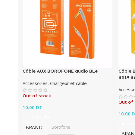
Câble AUX BOROFONE audio BL4
Câble 
BX19 Be
Accessoires
,
Chargeur et cable
Accesso
Out of stock
Out of 
10.00
DT
10.00
D
Lire La Suite
Lire La
BRAND
Borofone
BRAN