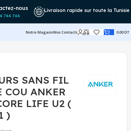
actez-nous
Livraison rapide sur toute la Tunisie
4 744 744
Notre Magasin
Nos Contacts
0.00
DT
URS SANS FIL
E COU ANKER
RE LIFE U2 (
 )
client)