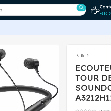
Cont
+216 5
ECOUTE
TOUR D
SOUNDCO
A3212H11
(
4
avis 